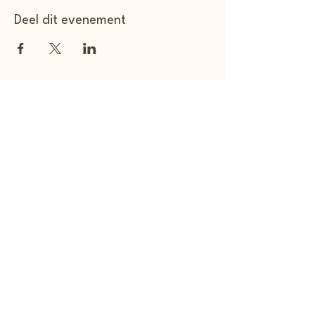
Deel dit evenement
Voice Up Consulting
KVK:
97798673
+31 (0)6 820 54 886
voiceupnl@gmail.com
www.voiceup.nl
© 2026 by Voice Up Consulting.