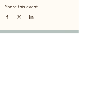
Share this event
Voice Up Consulting
Chamber of Commerce
number:
97798673
+31 (0)6 820 54 886
voiceupnl@gmail.com
www.voiceup.nl