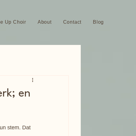
ce Up Choir
About
Contact
Blog
rk; en
un stem. Dat 