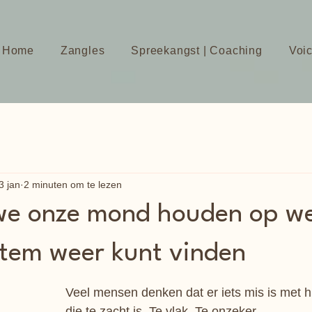
Home
Zangles
Spreekangst | Coaching
Voi
3 jan
2 minuten om te lezen
e onze mond houden op we
 stem weer kunt vinden
Veel mensen denken dat er iets mis is met h
die te zacht is. Te vlak. Te onzeker.