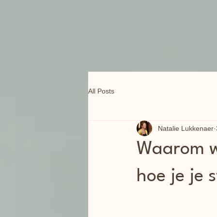
All Posts
Natalie Lukkenaer
Waarom w
hoe je je