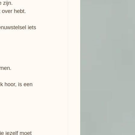
 zijn.
t over hebt.
nuwstelsel iets 
emen. 
 hoor, is een 
e jezelf moet 